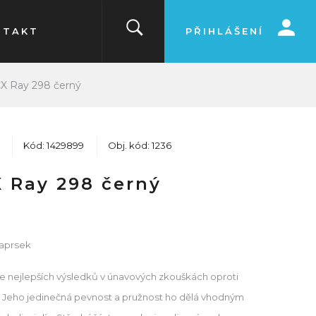
NTAKT
PŘIHLÁŠENÍ
X Ray 298 černý
Kód: 1429899
Obj. kód: 1236
 Ray 298 černý
paprsek
e nejlepších výsledků v únavových zkouškách oproti
 Jeho jedinečná pevnost a pružnost ho dělá vhodným