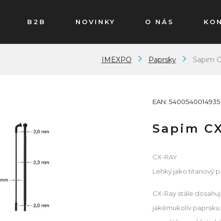
B2B
NOVINKY
O NÁS
KO
IMEXPO
Paprsky
Sapim C
EAN: 5400540014935
Sapim CX
CX-RAY
Lehký jako titanový 
CX-Ray stále dosahuj
jakémukoliv paprsku.