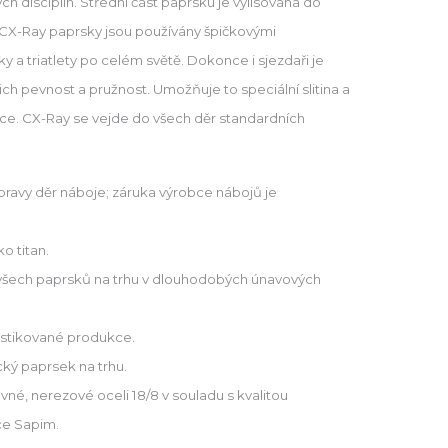
ých disciplín. Střední část paprsku je vylisována do
. CX-Ray paprsky jsou používány špičkovými
ky a triatlety po celém světě. Dokonce i sjezdaři je
jich pevnost a pružnost. Umožňuje to speciální slitina a
ce. CX-Ray se vejde do všech děr standardních
úpravy děr náboje; záruka výrobce nábojů je
o titan.
 všech paprsků na trhu v dlouhodobých únavových
ofistikované produkce.
ký paprsek na trhu.
vné, nerezové oceli 18/8 v souladu s kvalitou
ce Sapim.