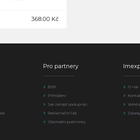
368.00 Kč
Pro partnery
Imex
B2B
O nás
Přihlášení
Konta
Jak zahájit spolupráci
Volné 
ace
Reklamační řád
Zásady
Obchodní podmínky