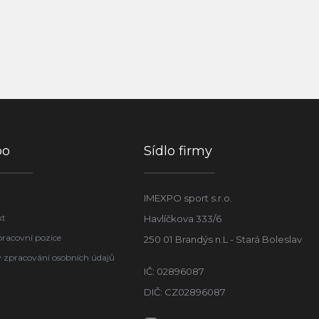
po
Sídlo firmy
IMEXPO sport s.r.o.
kt
Havlíčkova 333/6
pracovní pozice
250 01 Brandýs n.L - Stará Boleslav
 zpracování osobních údajů
IČ: 02896087
DIČ: CZ02896087