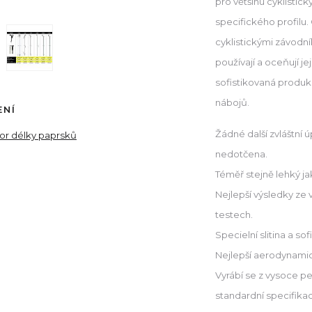
pro většinu cyklistick
specifického profilu
cyklistickými závodní
používají a oceňují je
sofistikovaná produk
nábojů.
ENÍ
Žádné další zvláštní 
tor délky paprsků
nedotčena.
Téměř stejně lehký jak
Nejlepší výsledky ze
testech.
Specielní slitina a s
Nejlepší aerodynamic
Vyrábí se z vysoce pe
standardní specifika