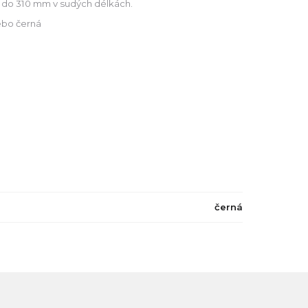
do 310 mm v sudých délkách.
ebo černá
černá