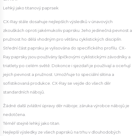
Lehký jako titanový paprsek
CX-Ray stále dosahuje nejlepších výsledků v únavových
zkouškách oproti jakémukoliv paprsku. Jeho jedinečná pevnost a
pružnost ho dělá vhodným pro většinu cyklistických disciplín.
Střední část paprsku je vylisována do specifického profilu. CX-
Ray paprsky jsou používány špičkovými cyklistickými závodníky a
triatlety po celém světě. Dokonce i sjezdaři je používají a oceňují
jejich pevnost a pružnost. Umožňuje to speciální slitina a
sofistikovaná produkce. CX-Ray se vejde do všech děr
standardních nábojů.
Žádné další zvláštní úpravy děr náboje; záruka výrobce nábojů je
nedotčena.
Téměř stejně lehký jako titan.
Nejlepší výsledky ze všech paprsků na trhu v dlouhodobých