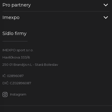
Pro partnery
Imexpo
Sídlo firmy
IMEXPO sport s.r.o.
Havlíčkova 333/6
250 01 Brandýs n.L - Stará Boleslav
IČ: 02896087
DIČ: CZ02896087
Instagram