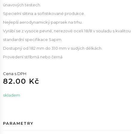
únavových testech.
Specielní slitina a sofistikované produkce.
Nejlepší aerodynamický paprsek na trhu.
Vyrábí se z vysoce pevné, nerezové oceli 18/8 v souladu s kvalitou
standardní specifikace Sapim.
Dostupný od 182 mm do 310 mm v sudých délkách.
Provedení stříbrná nebo černá
Cena s DPH
82.00 Kč
skladem
PARAMETRY