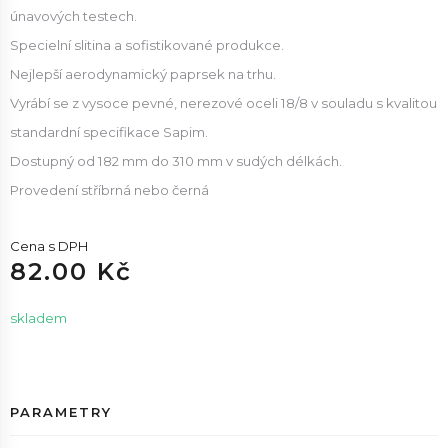
únavových testech.
Specielní slitina a sofistikované produkce.
Nejlepší aerodynamický paprsek na trhu.
Vyrábí se z vysoce pevné, nerezové oceli 18/8 v souladu s kvalitou
standardní specifikace Sapim.
Dostupný od 182 mm do 310 mm v sudých délkách.
Provedení stříbrná nebo černá
Cena s DPH
82.00 Kč
skladem
PARAMETRY