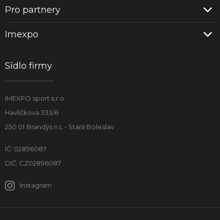
Pro partnery
Imexpo
Sídlo firmy
IMEXPO sport s.r.o.
Havlíčkova 333/6
250 01 Brandýs n.L - Stará Boleslav
IČ: 02896087
DIČ: CZ02896087
Instagram