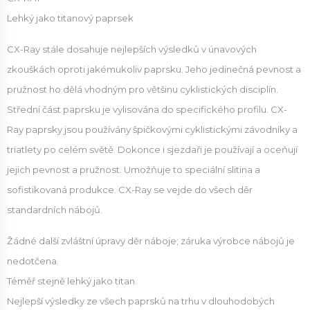
Lehký jako titanový paprsek
CX-Ray stále dosahuje nejlepších výsledků v únavových
zkouškách oproti jakémukoliv paprsku. Jeho jedinečná pevnost a
pružnost ho dělá vhodným pro většinu cyklistických disciplín.
Střední část paprsku je vylisována do specifického profilu. CX-
Ray paprsky jsou používány špičkovými cyklistickými závodníky a
triatlety po celém světě. Dokonce i sjezdaři je používají a oceňují
jejich pevnost a pružnost. Umožňuje to speciální slitina a
sofistikovaná produkce. CX-Ray se vejde do všech děr
standardních nábojů.
Žádné další zvláštní úpravy děr náboje; záruka výrobce nábojů je
nedotčena.
Téměř stejně lehký jako titan.
Nejlepší výsledky ze všech paprsků na trhu v dlouhodobých