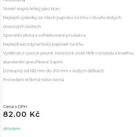
Téměř stejně lehký jako titan.
Nejlepší výsledky ze všech paprsků na trhu v dlouhodobých
únavových testech.
Specielní slitina a sofistikované produkce.
Nejlepší aerodynamický paprsek na trhu.
Vyrábí se z vysoce pevné, nerezové oceli 18/8 v souladu s kvalitou
standardní specifikace Sapim.
Dostupný od 182 mm do 310 mm v sudých délkách.
Provedení stříbrná nebo černá
Cena s DPH
82.00 Kč
skladem