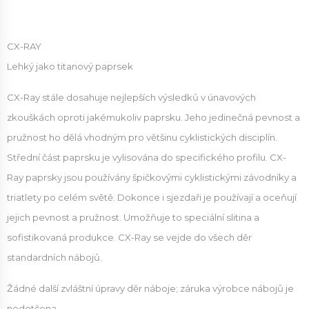
CX-RAY
Lehký jako titanový paprsek
CX-Ray stále dosahuje nejlepších výsledků v únavových
zkouškách oproti jakémukoliv paprsku. Jeho jedinečná pevnost a
pružnost ho dělá vhodným pro většinu cyklistických disciplín.
Střední část paprsku je vylisována do specifického profilu. CX-
Ray paprsky jsou používány špičkovými cyklistickými závodníky a
triatlety po celém světě. Dokonce i sjezdaři je používají a oceňují
jejich pevnost a pružnost. Umožňuje to speciální slitina a
sofistikovaná produkce. CX-Ray se vejde do všech děr
standardních nábojů.
Žádné další zvláštní úpravy děr náboje; záruka výrobce nábojů je
nedotčena.