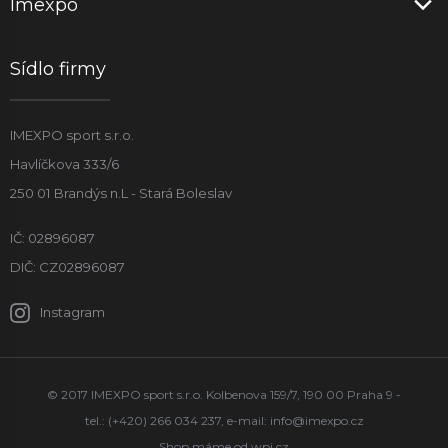
Imexpo
Sídlo firmy
IMEXPO sport s.r.o.
Havlíčkova 333/6
250 01 Brandýs n.L - Stará Boleslav
IČ: 02896087
DIČ: CZ02896087
Instagram
© 2017 IMEXPO sport s.r.o. Kolbenova 159/7, 190 00 Praha 9 -
tel.: (+420) 266 034 237, e-mail:
info@imexpo.cz
Shop máme od
wpj.cz