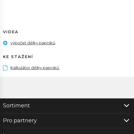
VIDEA
výpočet délky paprsků
KE STAŽENÍ
Kalkulátor délky paprsků
Sortiment
Pro partnery