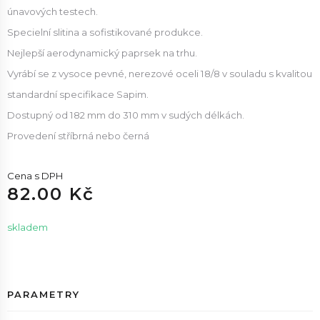
únavových testech.
Specielní slitina a sofistikované produkce.
Nejlepší aerodynamický paprsek na trhu.
Vyrábí se z vysoce pevné, nerezové oceli 18/8 v souladu s kvalitou
standardní specifikace Sapim.
Dostupný od 182 mm do 310 mm v sudých délkách.
Provedení stříbrná nebo černá
Cena s DPH
82.00 Kč
skladem
PARAMETRY