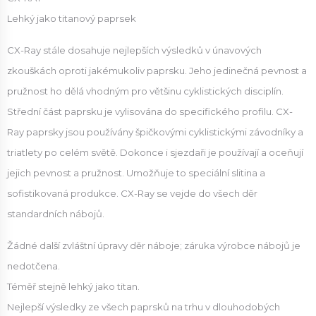
Lehký jako titanový paprsek
CX-Ray stále dosahuje nejlepších výsledků v únavových
zkouškách oproti jakémukoliv paprsku. Jeho jedinečná pevnost a
pružnost ho dělá vhodným pro většinu cyklistických disciplín.
Střední část paprsku je vylisována do specifického profilu. CX-
Ray paprsky jsou používány špičkovými cyklistickými závodníky a
triatlety po celém světě. Dokonce i sjezdaři je používají a oceňují
jejich pevnost a pružnost. Umožňuje to speciální slitina a
sofistikovaná produkce. CX-Ray se vejde do všech děr
standardních nábojů.
Žádné další zvláštní úpravy děr náboje; záruka výrobce nábojů je
nedotčena.
Téměř stejně lehký jako titan.
Nejlepší výsledky ze všech paprsků na trhu v dlouhodobých