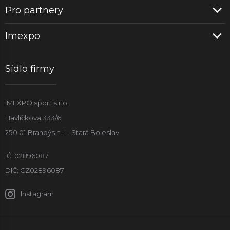
Pro partnery
Imexpo
Sídlo firmy
IMEXPO sport s.r.o.
Havlíčkova 333/6
250 01 Brandýs n.L - Stará Boleslav
IČ: 02896087
DIČ: CZ02896087
Instagram