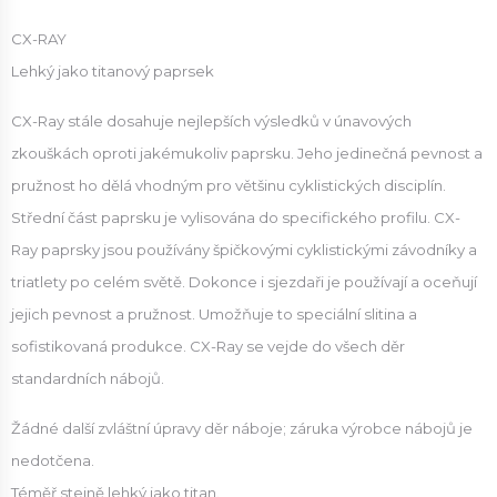
CX-RAY
Lehký jako titanový paprsek
CX-Ray stále dosahuje nejlepších výsledků v únavových
zkouškách oproti jakémukoliv paprsku. Jeho jedinečná pevnost a
pružnost ho dělá vhodným pro většinu cyklistických disciplín.
Střední část paprsku je vylisována do specifického profilu. CX-
Ray paprsky jsou používány špičkovými cyklistickými závodníky a
triatlety po celém světě. Dokonce i sjezdaři je používají a oceňují
jejich pevnost a pružnost. Umožňuje to speciální slitina a
sofistikovaná produkce. CX-Ray se vejde do všech děr
standardních nábojů.
Žádné další zvláštní úpravy děr náboje; záruka výrobce nábojů je
nedotčena.
Téměř stejně lehký jako titan.