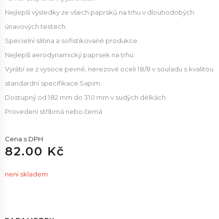
Nejlepší výsledky ze všech paprsků na trhu v dlouhodobých
únavových testech.
Specielní slitina a sofistikované produkce.
Nejlepší aerodynamický paprsek na trhu.
Vyrábí se z vysoce pevné, nerezové oceli 18/8 v souladu s kvalitou
standardní specifikace Sapim.
Dostupný od 182 mm do 310 mm v sudých délkách.
Provedení stříbrná nebo černá
Cena s DPH
82.00 Kč
neni skladem