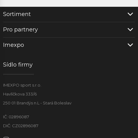
Sortiment
Pro partnery
Imexpo
Sídlo firmy
IMEXPO sport s.r.o.
Havlíčkova 333/6
250 01 Brandýs n.L - Stará Boleslav
IČ: 02896087
DIČ: CZ02896087