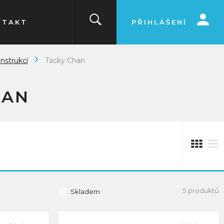
NTAKT
PŘIHLÁŠENÍ
onstrukcí
Tacky Chan
HAN
5 produktů
Skladem