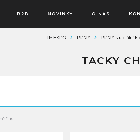
B2B
NOVINKY
O NÁS
KO
IMEXPO
Pláště
Pláště s radiální k
TACKY C
nějšího