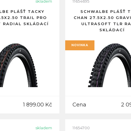
skladem
11654695
BE PLÁŠŤ TACKY
SCHWALBE PLÁŠŤ 
.5X2.50 TRAIL PRO
CHAN 27.5X2.50 GRAV
T RADIAL SKLÁDACÍ
ULTRASOFT TLR RA
SKLÁDACÍ
NOVINKA
1 899.00 Kč
Cena
2 0
skladem
11654700