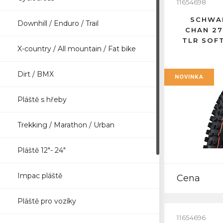
11654698
SCHWAL
Downhill / Enduro / Trail
CHAN 27
TLR SOF
X-country / All mountain / Fat bike
Dirt / BMX
NOVINKA
Pláště s hřeby
Trekking / Marathon / Urban
Pláště 12"- 24"
Impac pláště
Cena
Pláště pro vozíky
11654696