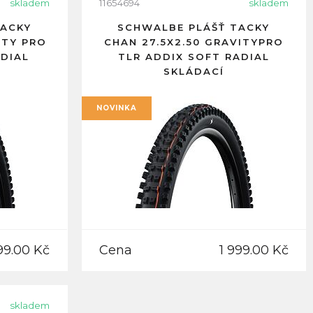
skladem
11654694
skladem
TACKY
SCHWALBE PLÁŠŤ TACKY
ITY PRO
CHAN 27.5X2.50 GRAVITYPRO
DIAL
TLR ADDIX SOFT RADIAL
SKLÁDACÍ
NOVINKA
99.00 Kč
Cena
1 999.00 Kč
skladem