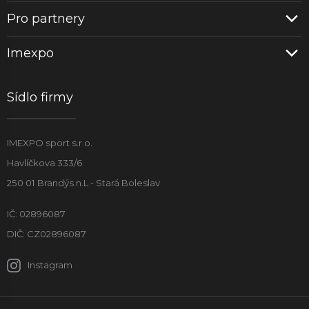
Pro partnery
Imexpo
Sídlo firmy
IMEXPO sport s.r.o.
Havlíčkova 333/6
250 01 Brandýs n.L - Stará Boleslav
IČ: 02896087
DIČ: CZ02896087
Instagram