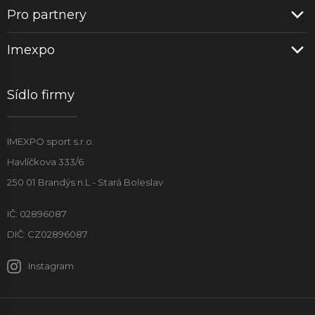
Pro partnery
Imexpo
Sídlo firmy
IMEXPO sport s.r.o.
Havlíčkova 333/6
250 01 Brandýs n.L - Stará Boleslav
IČ: 02896087
DIČ: CZ02896087
Instagram