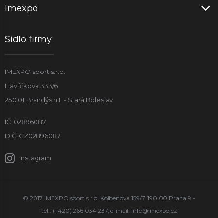
Imexpo
Sídlo firmy
IMEXPO sport s.r.o.
Havlíčkova 333/6
250 01 Brandýs n.L - Stará Boleslav
IČ: 02896087
DIČ: CZ02896087
Instagram
© 2017 IMEXPO sport s.r.o. Kolbenova 159/7, 190 00 Praha 9 -
tel.: (+420) 266 034 237, e-mail:
info@imexpo.cz