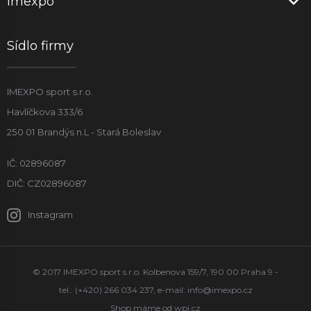
Imexpo
Sídlo firmy
IMEXPO sport s.r.o.
Havlíčkova 333/6
250 01 Brandýs n.L - Stará Boleslav
IČ: 02896087
DIČ: CZ02896087
Instagram
© 2017 IMEXPO sport s.r.o. Kolbenova 159/7, 190 00 Praha 9 -
tel.: (+420) 266 034 237, e-mail:
info@imexpo.cz
Shop máme od
wpj.cz