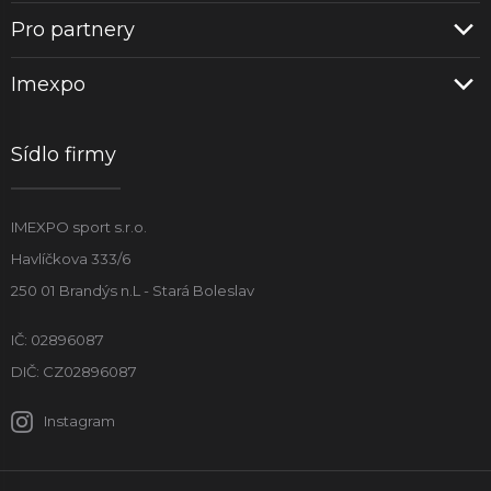
Pro partnery
Imexpo
Sídlo firmy
IMEXPO sport s.r.o.
Havlíčkova 333/6
250 01 Brandýs n.L - Stará Boleslav
IČ: 02896087
DIČ: CZ02896087
Instagram