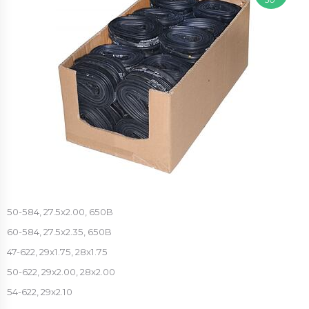
50-584, 27.5x2.00, 650B
60-584, 27.5x2.35, 650B
47-622, 29x1.75, 28x1.75
50-622, 29x2.00, 28x2.00
54-622, 29x2.10