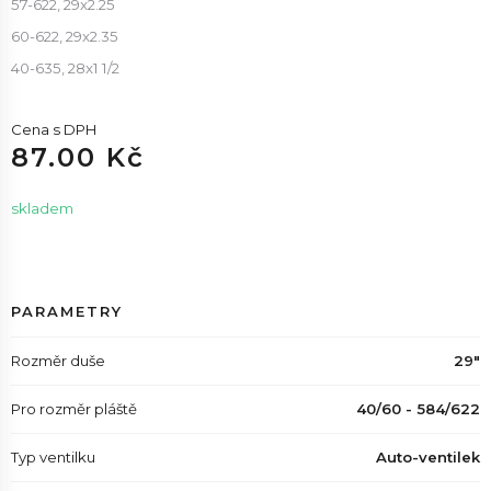
57-622, 29x2.25
60-622, 29x2.35
40-635, 28x1 1/2
Cena s DPH
87.00 Kč
skladem
PARAMETRY
Rozměr duše
29"
Pro rozměr pláště
40/60 - 584/622
Typ ventilku
Auto-ventilek