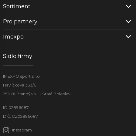
Sortiment
Pro partnery
Imexpo
Sídlo firmy
IMEXPO sport s.r.o.
Havlíčkova 333/6
250 01 Brandýs n.L - Stará Boleslav
IČ: 02896087
DIČ: CZ02896087
Instagram