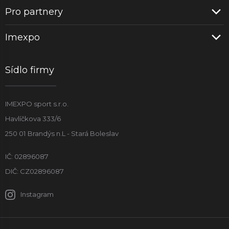
Pro partnery
Imexpo
Sídlo firmy
IMEXPO sport s.r.o.
Havlíčkova 333/6
250 01 Brandýs n.L - Stará Boleslav
IČ: 02896087
DIČ: CZ02896087
Instagram