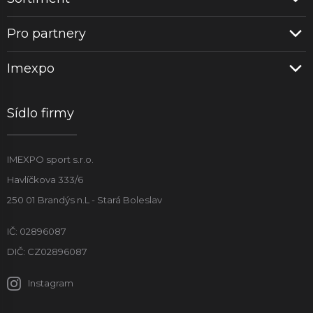
Pro partnery
Imexpo
Sídlo firmy
IMEXPO sport s.r.o.
Havlíčkova 333/6
250 01 Brandýs n.L - Stará Boleslav
IČ: 02896087
DIČ: CZ02896087
Instagram