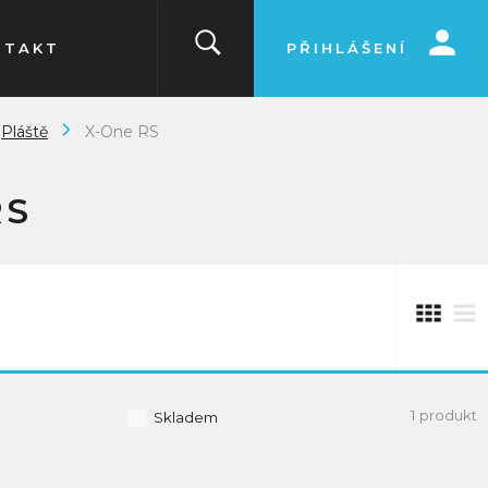
NTAKT
PŘIHLÁŠENÍ
Pláště
X-One RS
RS
1 produkt
Skladem