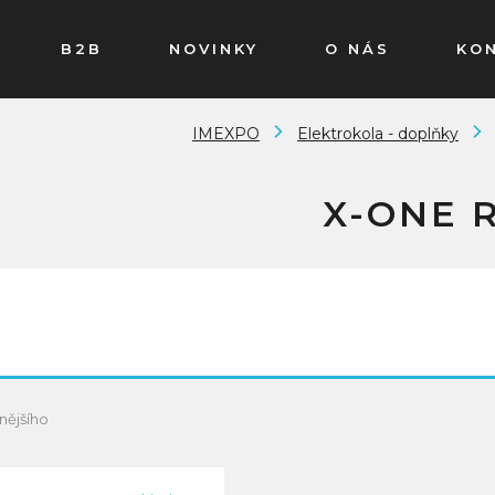
B2B
NOVINKY
O NÁS
KO
IMEXPO
Elektrokola - doplňky
X-ONE 
nějšího