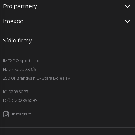
Pro partnery
Imexpo
Sídlo firmy
IMEXPO sport s.r.o.
Havlíčkova 333/6
250 01 Brandýs n.L - Stará Boleslav
IČ: 02896087
DIČ: CZ02896087
Instagram