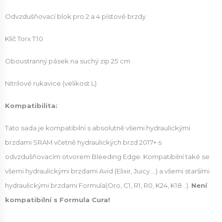
Odvzdušňovací blok pro 2 a 4 pístové brzdy
Klíč Torx T10
Oboustranný pásek na suchý zip 25 cm
Nitrilové rukavice (velikost L)
Kompatibilita:
Tato sada je kompatibilní s absolutně všemi hydraulickými
brzdami SRAM včetně hydraulických brzd 2017+ s
odvzdušňovacím otvorem Bleeding Edge. Kompatibilní také se
všemi hydraulickými brzdami Avid (Elixir, Juicy ...) a všemi staršími
hydraulickými brzdami Formula(Oro, C1, R1, R0, K24, K18 ..).
Není
kompatibilní s Formula Cura!