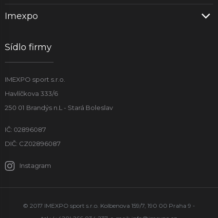
Imexpo
Sídlo firmy
IMEXPO sport s.r.o.
Havlíčkova 333/6
250 01 Brandýs n.L - Stará Boleslav
IČ: 02896087
DIČ: CZ02896087
Instagram
© 2017 IMEXPO sport s.r.o. Kolbenova 159/7, 190 00 Praha 9 -