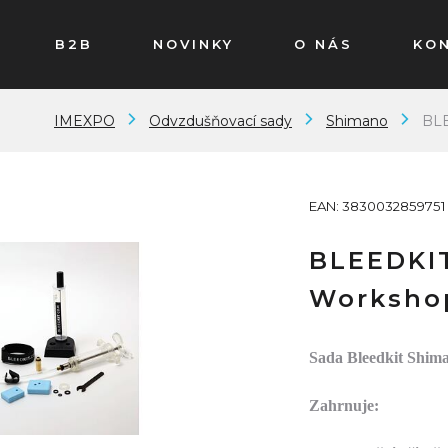
B2B
NOVINKY
O NÁS
KO
IMEXPO
Odvzdušňovací sady
Shimano
BLE
EAN: 3830032859751
BLEEDKI
Worksho
Sada Bleedkit Shi
Zahrnuje: