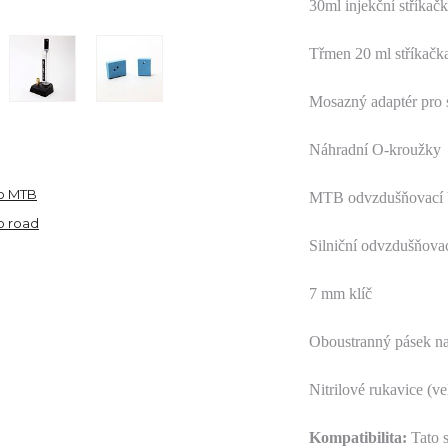
30ml injekční stříkačk
Třmen 20 ml stříkačk
Mosazný adaptér pro s
Náhradní O-kroužky
o MTB
MTB odvzdušňovací bl
o road
Silniční odvzdušňovac
7 mm klíč
Oboustranný pásek na
Nitrilové rukavice (ve
Kompatibilita:
Tato s