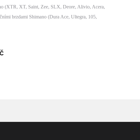
 (XTR, XT, Saint, Zee, SLX, Deore, Alivio, Acera,
ničními brzdami Shimano (Dura Ace, Ultegra, 105,
č