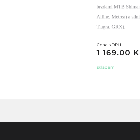
brzdami MTB Shimano
Alfine, Metrea) a sil
Tiagra, GRX).
Cena s DPH
1 169.00 K
skladem