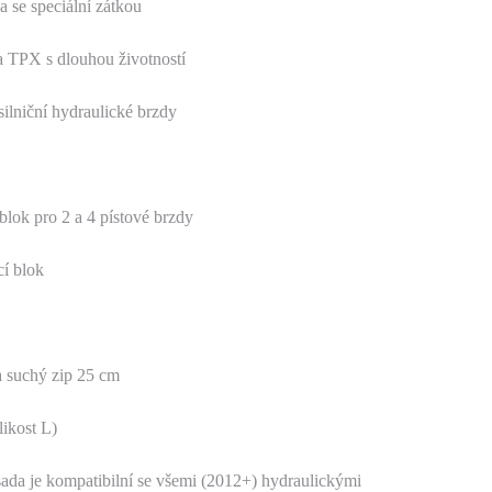
a se speciální zátkou
a TPX s dlouhou životností
ilniční hydraulické brzdy
ok pro 2 a 4 pístové brzdy
í blok
 suchý zip 25 cm
likost L)
ada je kompatibilní se všemi (2012+) hydraulickými