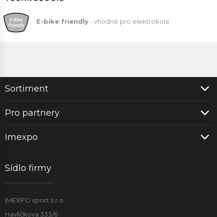
E
-bike friendly
- vhodné pro elektrokola
Sortiment
Pro partnery
Imexpo
Sídlo firmy
IMEXPO sport s.r.o.
Havlíčkova 333/6