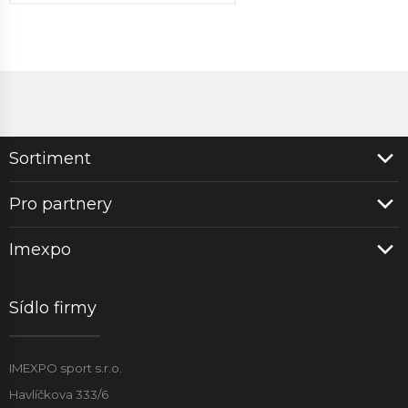
Sortiment
Pro partnery
Imexpo
Sídlo firmy
IMEXPO sport s.r.o.
Havlíčkova 333/6