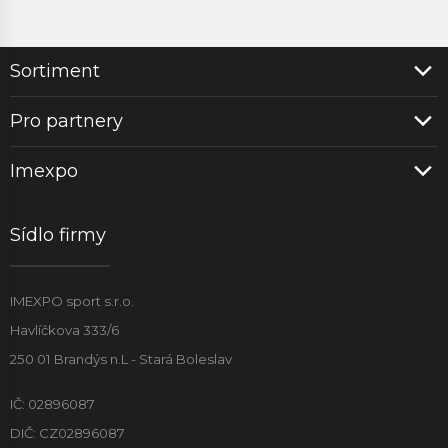
Sortiment
Pro partnery
Imexpo
Sídlo firmy
IMEXPO sport s.r.o.
Havlíčkova 333/6
250 01 Brandýs n.L - Stará Boleslav
IČ: 02896087
DIČ: CZ02896087