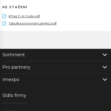
KE STAŽENÍ
KTraz C-6 Code.pdf
Tabulka porovnání zámků.pdf
Sortiment
Pro partnery
Imexpo
Sídlo firmy