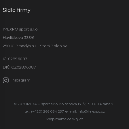
Sídlo firmy
IMEXPO sport s.r.o.
Havlíčkova 333/6
250 01 Brandýs n.L - Stará Boleslav
IČ: 02896087
DIČ: CZ02896087
Instagram
© 2017 IMEXPO sport s.r.o. Kolbenova 159/7, 190 00 Praha 9 -
tel.: (+420) 266 034 237, e-mail:
info@imexpo.cz
Shop máme od
wpj.cz