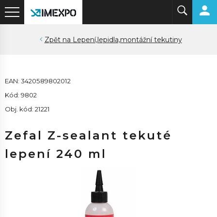
Lepení,lepidla,montážní tekutiny
EAN: 3420589802012
Kód: 9802
Obj. kód: 21221
Zefal Z-sealant tekuté
lepení 240 ml