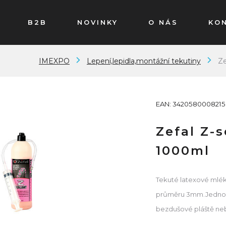
B2B
NOVINKY
O NÁS
KO
IMEXPO
Lepení,lepidla,montážní tekutiny
Ze
EAN: 3420580008215
Zefal Z-
1000ml
Tekuté latexové mlék
průměru 3mm.Jednodu
bezdušové pláště ne