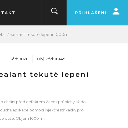
NTAKT
PŘIHLÁŠENÍ
fal Z-sealant tekuté lepení 1000ml
Kód: 9821
Obj. kód: 18445
sealant tekuté lepení
o chrání před defektem.Zacelí průpichy až do
chá aplikace pomocí injekční stříkačky pro
bo duše. Objem 1000 ml.