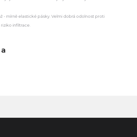
- mírně elastické pásky. Velmi dobrá odolnost proti
iziko infiltrace.
na