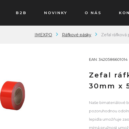
B2B
NOVINKY
O NÁS
KO
IMEXPO
Ráfkové pásky
Zefal ráfkov
EAN: 3420586601014
Zefal rá
30mm x 
Naše bimateriálové b
pozoruhodnou odolnos
lepidla umožňuje zast
mírná pružnost umož