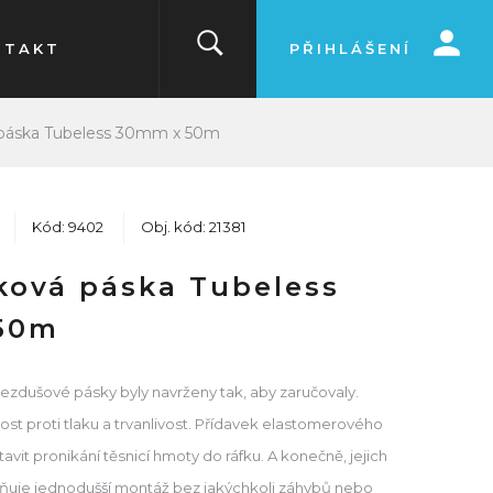
NTAKT
PŘIHLÁŠENÍ
á páska Tubeless 30mm x 50m
Kód: 9402
Obj. kód: 21381
fková páska Tubeless
50m
ezdušové pásky byly navrženy tak, aby zaručovaly.
t proti tlaku a trvanlivost. Přídavek elastomerového
avit pronikání těsnicí hmoty do ráfku. A konečně, jejich
ňuje jednodušší montáž bez jakýchkoli záhybů nebo