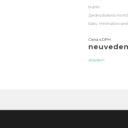
bublin.
Zjednodušená montáž 
tlaku. Minimalizované r
Cena s DPH
neuvede
skladem