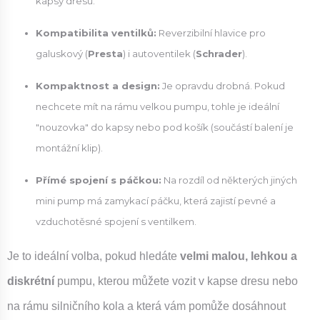
kapsy dresu.
Kompatibilita ventilků:
Reverzibilní hlavice pro
galuskový (
Presta
) i autoventilek (
Schrader
).
Kompaktnost a design:
Je opravdu drobná. Pokud
nechcete mít na rámu velkou pumpu, tohle je ideální
"nouzovka" do kapsy nebo pod košík (součástí balení je
montážní klip).
Přímé spojení s páčkou:
Na rozdíl od některých jiných
mini pump má zamykací páčku, která zajistí pevné a
vzduchotěsné spojení s ventilkem.
Je to ideální volba, pokud hledáte
velmi malou, lehkou a
diskrétní
pumpu, kterou můžete vozit v kapse dresu nebo
na rámu silničního kola a která vám pomůže dosáhnout