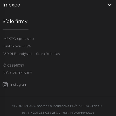
Imexpo
Sídlo firmy
IMEXPO sport s.r.o.
Havlíčkova 333/6
250 01 Brandýs n.L - Stará Boleslav
IČ: 02896087
DIČ: CZ02896087
Instagram
© 2017 IMEXPO sport s.r.o. Kolbenova 159/7, 190 00 Praha 9 -
tel.: (+420) 266 034 237, e-mail:
info@imexpo.cz