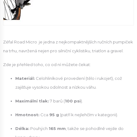
Zéfal Road Micro je jedna z nejkompaktnějších ručních pumpiček
na trhu, navržená nejen pro silniční cyklistiku, triatlon a gravel.
Zde je přehled toho, co od ní můžete čekat:
Materiál:
Celohliníkové provedení (tělo i rukojeť), což
zajišťuje vysokou odolnost a nízkou váhu.
Maximální tlak:
7 barů (
100 psi
).
Hmotnost:
Cca
95 g
(patří k nejlehčím v kategorii).
Délka:
Pouhých
165 mm
, takže se pohodlně vejde do