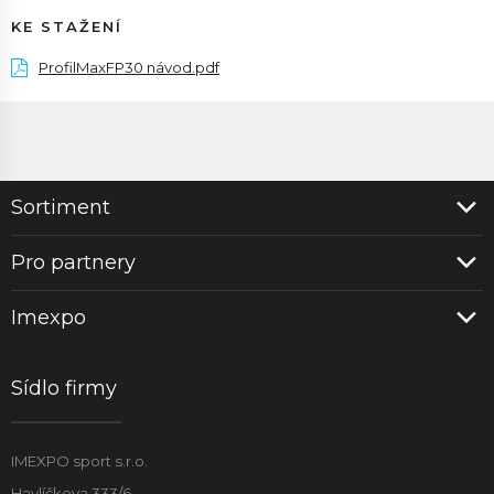
KE STAŽENÍ
ProfilMaxFP30 návod.pdf
Sortiment
Pro partnery
Imexpo
Sídlo firmy
IMEXPO sport s.r.o.
Havlíčkova 333/6