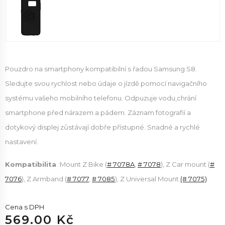
Pouzdro na smartphony kompatibilní s řadou Samsung S8.
Sledujte svou rychlost nebo údaje o jízdě pomocí navigačního
systému vašeho mobilního telefonu. Odpuzuje vodu,chrání
smartphone před nárazem a pádem. Záznam fotografií a
dotykový displej zůstávají dobře přístupné. Snadné a rychlé
nastavení.
Kompatibilita
:Mount Z Bike (
# 7078A
,
# 7078
), Z Car mount (
#
7076
), Z Armband (
# 7077
,
# 7085
), Z Universal Mount
(# 7075)
Cena s DPH
569.00 Kč