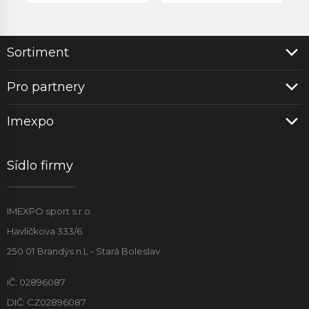
Sortiment
Pro partnery
Imexpo
Sídlo firmy
IMEXPO sport s.r.o.
Havlíčkova 333/6
250 01 Brandýs n.L - Stará Boleslav
IČ: 02896087
DIČ: CZ02896087