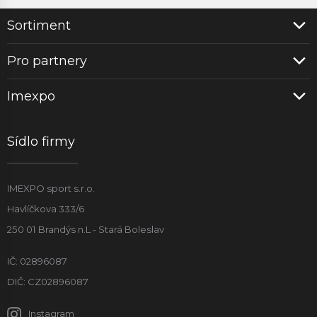
Sortiment
Pro partnery
Imexpo
Sídlo firmy
IMEXPO sport s.r.o.
Havlíčkova 333/6
250 01 Brandýs n.L - Stará Boleslav
IČ: 02896087
DIČ: CZ02896087
Instagram