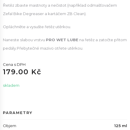
Řetěz zbavte mastnoty a nečistot (například odmašťovačem
Zefal Bike Degreaser a kartáčem ZB Clean).
Opláchněte a vysušte řetěz utěrkou.
Naneste slabou vrstvu
PRO WET LUBE
na řetěz a zatočte přitom
pedály.Přebytečné mazivo otřete utěrkou.
Cena s DPH
179.00 Kč
skladem
PARAMETRY
Objem
125 ml