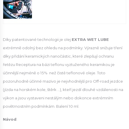
Díky patentované technologii je olej
EXTRA WET LUBE
extrémně odolný bez ohledu na podmínky. Výrazně snižuje tření
díky přidání keramických nanočástic, které zlepšují ochranu
řetězu Receptura na bázi teflonu vyztuženého keramikou je
účinnější nejméně o 15% než čistě teflonové oleje. Toto
pozoruhodně účinné mazivo je nejvhodnější pro Off-road jezdce
(jízda na horském kole, štěrk ...), kteří jezdí dlouhé vzdálenosti na
výkon a jsou vystaveni nestálým nebo dokonce extrémním
povětrnostním podmínkám. Balení 10 ml.
Návod
: