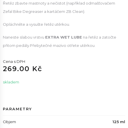
Řetěz zbavte mastnoty a nečistot (například odmašťovačem
Zefal Bike Degreaser a kartáčem ZB Clean).
Opláchněte a vysušte řetěz utěrkou.
Naneste slabou vrstvu
EXTRA WET LUBE
na řetěz a zatočte
přitom pedály.Přebytečné mazivo otřete utěrkou.
Cena s DPH
269.00 Kč
skladem
PARAMETRY
Objem
125 ml