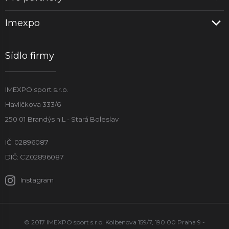
Imexpo
Sídlo firmy
IMEXPO sport s.r.o.
Havlíčkova 333/6
250 01 Brandýs n.L - Stará Boleslav
IČ: 02896087
DIČ: CZ02896087
Instagram
© 2017 IMEXPO sport s.r.o. Kolbenova 159/7, 190 00 Praha 9 -