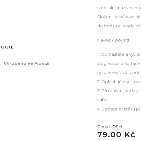
speciální mazivo chrá
Složení na bázi vysok
do řetězu a je odoln
Návod k použití
LOGIE
1. Odmastěte a vyčis
Degreaser a kartáče Z
Vyrobeno ve Francii
nejprve vyčistit a odm
2. Opláchněte jej a o
3. Při otáčení pedály
Lube.
4. Setřete z řetězu 
Cena s DPH
79.00 Kč