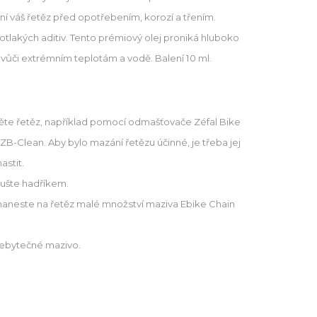
ní váš řetěz před opotřebením, korozí a třením.
otlakých aditiv. Tento prémiový olej proniká hluboko
ý vůči extrémním teplotám a vodě.
Balení 10 ml.
těte řetěz, například pomocí odmašťovače Zéfal Bike
B-Clean. Aby bylo mazání řetězu účinné, je třeba jej
astit.
sušte hadříkem.
 naneste na řetěz malé množství maziva Ebike Chain
přebytečné mazivo.