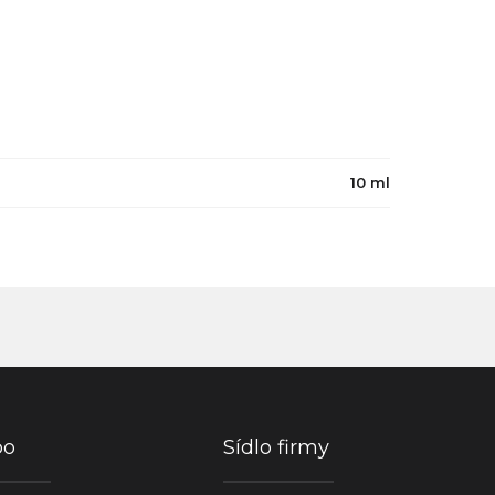
10 ml
po
Sídlo firmy