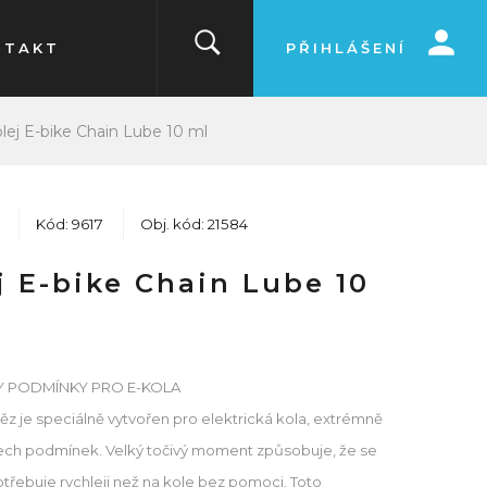
NTAKT
PŘIHLÁŠENÍ
olej E-bike Chain Lube 10 ml
Kód: 9617
Obj. kód: 21584
j E-bike Chain Lube 10
Y PODMÍNKY PRO E-KOLA
ěz je speciálně vytvořen pro elektrická kola, extrémně
šech podmínek. Velký točivý moment způsobuje, že se
třebuje rychleji než na kole bez pomoci. Toto