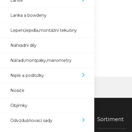
Lahve
Lanka a bowdeny
Lepení,lepidla,montážní tekutiny
Náhradní díly
Nářadí,montpáky,manometry
Niple a podložky
Nosiče
Objímky
Sortiment
Odvzdušňovací sady