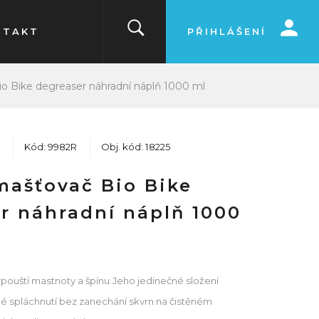
NTAKT
PŘIHLÁŠENÍ
o Bike degreaser náhradní náplň 1000 ml
Kód: 9982R
Obj. kód: 18225
mašťovač Bio Bike
r náhradní náplň 1000
zpouští mastnoty a špínu.Jeho jedinečné složení
 spláchnutí bez zanechání skvrn na čistěném