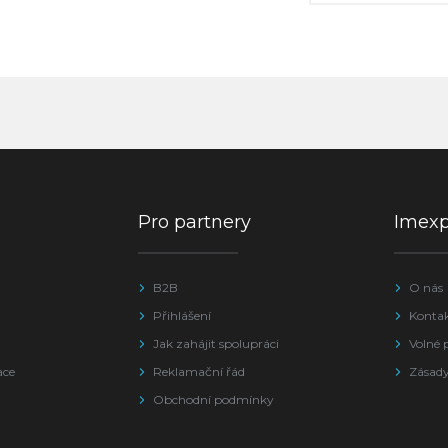
Pro partnery
Imex
B2B
O nás
Přihlášení
Konta
Jak zahájit spolupráci
Volné 
ace
Reklamační řád
Zásady
Obchodní podmínky