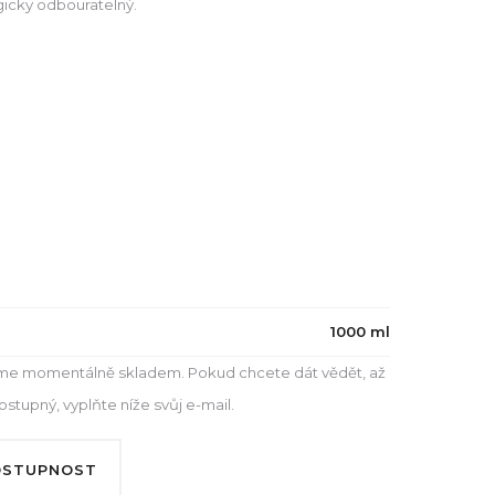
icky odbouratelný.
1000 ml
e momentálně skladem. Pokud chcete dát vědět, až
tupný, vyplňte níže svůj e-mail.
OSTUPNOST