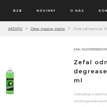
B2B
NOVINKY
O NÁS
KO
IMEXPO
Oleje, maziva, čističe
Zefal odmašťovač Bi
EAN: 3420589982509
Zefal od
degrease
ml
Odmašťuje a čistí.Ro
umožňuje jednoduché