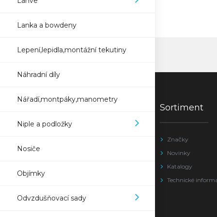
Lahve
Lanka a bowdeny
Lepení,lepidla,montážní tekutiny
Náhradní díly
Nářadí,montpáky,manometry
Sortiment
Niple a podložky
Značky
Nosiče
Novinky
Katalogy
Objímky
Technické inform
Odvzdušňovací sady