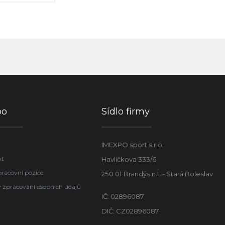
po
Sídlo firmy
IMEXPO sport s.r.o.
kt
Havlíčkova 333/6
pracovní pozice
250 01 Brandýs n.L - Stará Boleslav
 zpracování osobních údajů
IČ: 02896087
DIČ: CZ02896087