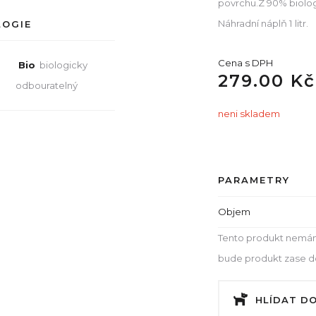
povrchu.Z 90% biolog
Náhradní náplň 1 litr.
LOGIE
Cena s DPH
Bio
biologicky
279.00 Kč
odbouratelný
neni skladem
PARAMETRY
Objem
Tento produkt nemám
bude produkt zase dos
HLÍDAT D