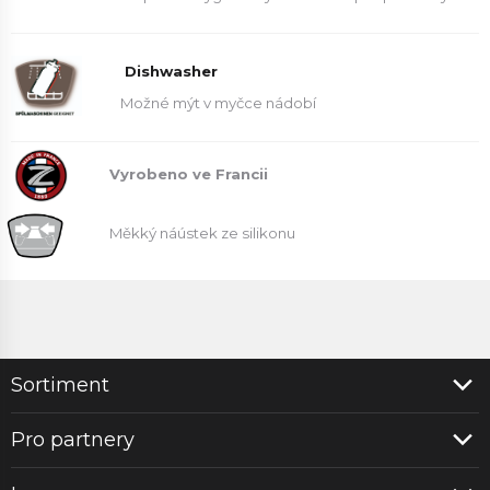
Dishwasher
Možné mýt v myčce nádobí
Vyrobeno ve Francii
Měkký náústek ze silikonu
Sortiment
Pro partnery