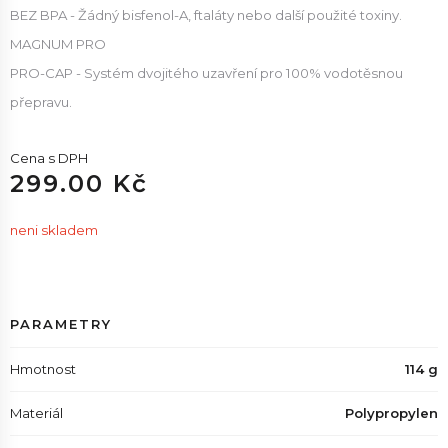
BEZ BPA - Žádný bisfenol-A, ftaláty nebo další použité toxiny.
MAGNUM PRO
PRO-CAP - Systém dvojitého uzavření pro 100% vodotěsnou
přepravu.
Cena s DPH
299.00 Kč
neni skladem
PARAMETRY
Hmotnost
114 g
Materiál
Polypropylen