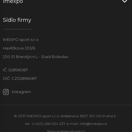
Imexpo
Sídlo firmy
IMEXPO sport s.r.o.
Havlíčkova 333/6
250 01 Brandýs n.L - Stará Boleslav
IČ: 02896087
DIČ: CZ02896087
Instagram
© 2017 IMEXPO sport s.r.o. Kolbenova 159/7, 190 00 Praha 9 -
tel.: (+420) 266 034 237, e-mail:
info@imexpo.cz
Shop máme od
wpj.cz