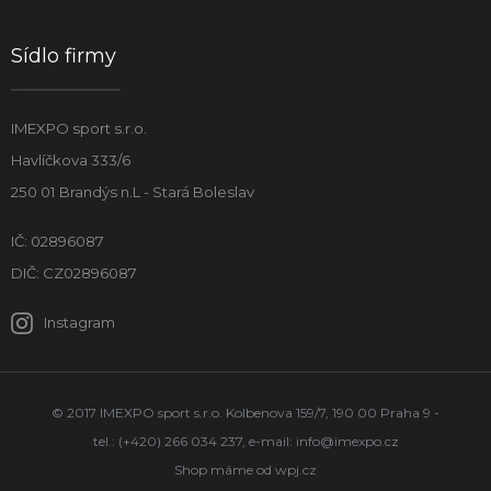
Sídlo firmy
IMEXPO sport s.r.o.
Havlíčkova 333/6
250 01 Brandýs n.L - Stará Boleslav
IČ: 02896087
DIČ: CZ02896087
Instagram
© 2017 IMEXPO sport s.r.o. Kolbenova 159/7, 190 00 Praha 9 -
tel.: (+420) 266 034 237, e-mail:
info@imexpo.cz
Shop máme od
wpj.cz