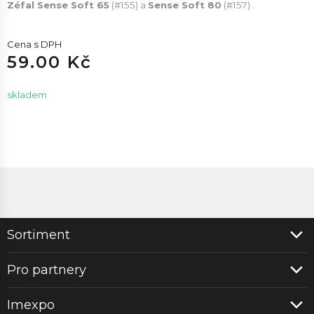
Zéfal Sense Soft 65
(#155) a
Sense Soft 80
(#157) .
Cena s DPH
59.00 Kč
skladem
Sortiment
Pro partnery
Imexpo