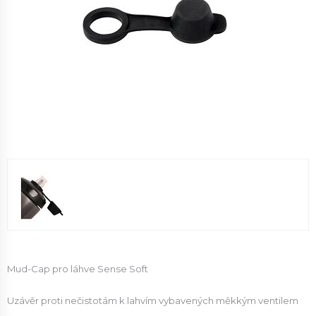
Mud-Cap pro láhve Sense Soft
Uzávěr proti nečistotám k lahvím vybavených měkkým ventilem