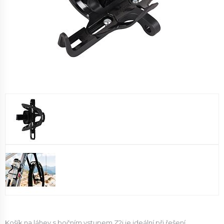
Košík na láhev s bočním vstupem Z2i je ideální při řešení