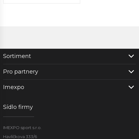
Sortiment
Pro partnery
Imexpo
Sídlo firmy
IMEXPO sport s.r.o.
Havlíčkova 333/6