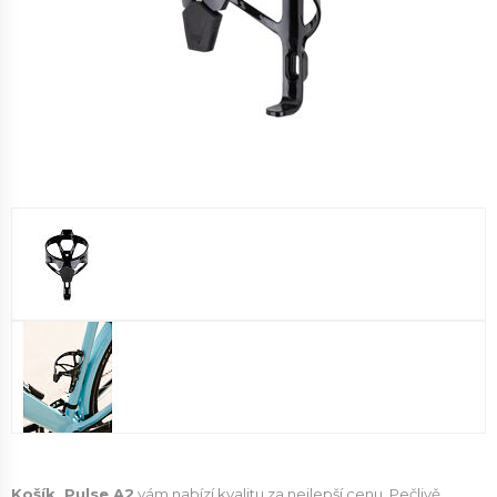
Košík Pulse A2
vám nabízí kvalitu za nejlepší cenu. Pečlivě