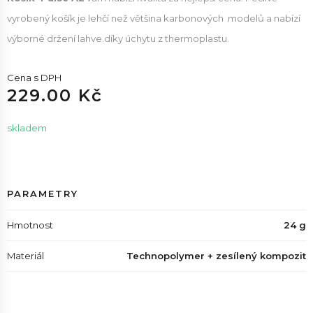
vyrobený košík je lehčí než většina
karbonových modelů a nabízí
výborné držení lahve.díky úchytu z thermoplastu.
Cena s DPH
229.00 Kč
skladem
PARAMETRY
Hmotnost
24 g
Materiál
Technopolymer + zesílený kompozit