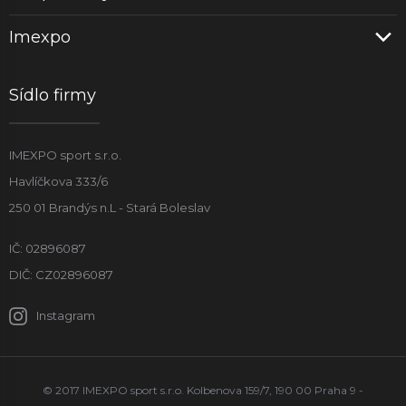
Imexpo
Sídlo firmy
IMEXPO sport s.r.o.
Havlíčkova 333/6
250 01 Brandýs n.L - Stará Boleslav
IČ: 02896087
DIČ: CZ02896087
Instagram
© 2017 IMEXPO sport s.r.o. Kolbenova 159/7, 190 00 Praha 9 -