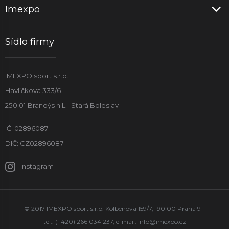
Imexpo
Sídlo firmy
IMEXPO sport s.r.o.
Havlíčkova 333/6
250 01 Brandýs n.L - Stará Boleslav
IČ: 02896087
DIČ: CZ02896087
Instagram
© 2017 IMEXPO sport s.r.o. Kolbenova 159/7, 190 00 Praha 9 -
tel.: (+420) 266 034 237, e-mail:
info@imexpo.cz