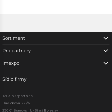
Sortiment
Pro partnery
Imexpo
Sídlo firmy
IMEXPO sport s.r.o.
Havlíčkova 333/6
250 01 Brandýs n.L - Stará Boleslav