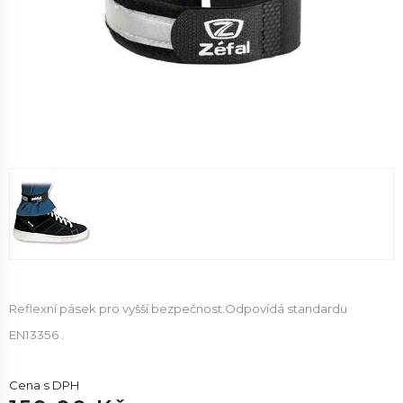
Reflexní pásek pro vyšší bezpečnost.Odpovídá standardu
EN13356 .
Cena s DPH