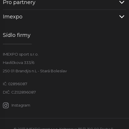
Pro partnery
Imexpo
Sídlo firmy
IMEXPO sport s.r.o.
Havlíčkova 333/6
250 01 Brandýs n.L - Stará Boleslav
IČ: 02896087
DIČ: CZ02896087
Instagram
© 2017 IMEXPO sport s.r.o. Kolbenova 159/7, 190 00 Praha 9 -