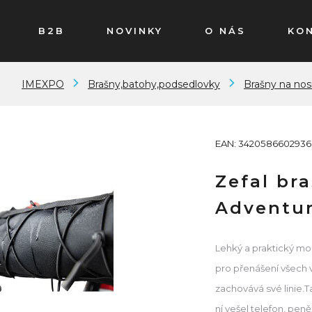
B2B
NOVINKY
O NÁS
KO
IMEXPO
Brašny,batohy,podsedlovky
Brašny na nos
EAN: 3420586602936
Zefal br
Adventur
Lehký a praktický mode
pro přenášení všech v
zachovává své linie.T
ní vešel telefon, pen