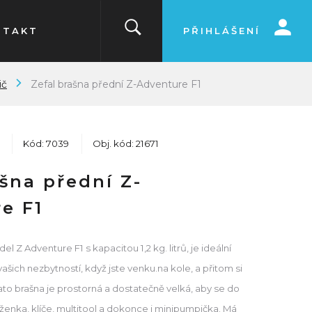
NTAKT
PŘIHLÁŠENÍ
ič
Zefal brašna přední Z-Adventure F1
Kód: 7039
Obj. kód: 21671
ašna přední Z-
e F1
l Z Adventure F1 s kapacitou 1,2 kg. litrů, je ideální
ašich nezbytností, když jste venku.na kole, a přitom si
ato brašna je prostorná a dostatečně velká, aby se do
ěženka, klíče, multitool a dokonce i minipumpička. Má