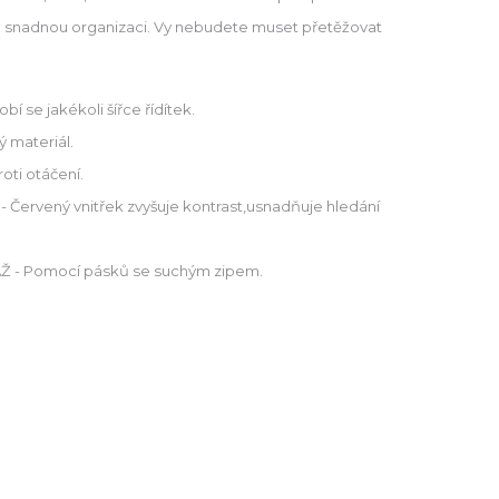
o snadnou organizaci. Vy nebudete muset přetěžovat
í se jakékoli šířce řídítek.
ý materiál.
oti otáčení.
ervený vnitřek zvyšuje kontrast,usnadňuje hledání
 - Pomocí pásků se suchým zipem.
č