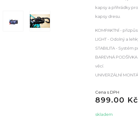
kapsy a přihrádky pr
kapsy dresu.
KOMPAKTNÍ - přizpůsob
LIGHT - Odolný a lehk
STABILITA - Systém pr
BAREVNÁ PODŠÍVKA - Č
věcí.
UNIVERZÁLNÍ MONTÁŽ
Cena s DPH
899.00 K
skladem