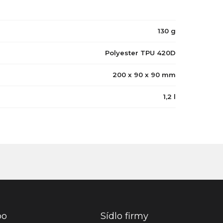
130 g
Polyester TPU 420D
200 x 90 x 90 mm
1,2 l
po
Sídlo firmy