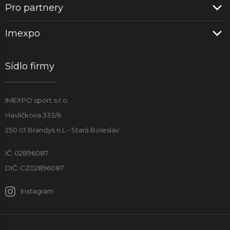
Pro partnery
Imexpo
Sídlo firmy
IMEXPO sport s.r.o.
Havlíčkova 333/6
250 01 Brandýs n.L - Stará Boleslav
IČ: 02896087
DIČ: CZ02896087
Instagram