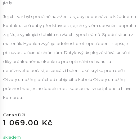
jízdy.
Jejich tvar byl speciálně navržen tak, aby nedocházelo k žádnému
kontaktu se šrouby představce, a jejich systém upevnění popruhu
zajišťuje vynikající stabilitu na všech typech rámů. Spodní strana z
materiálu Hypalon zvyšuje odolnost proti opotřebení, zlepšuje
přilnavost a účinně chrání rám. Dotykový displej zůstává funkční
díky průhlednému okénku a pro optimální ochranu za
nepříznivého počasí je součástí balení také krytka proti dešti.
Otvory umožňují průchod nabíjecího kabelu Otvory umožňují
průchod nabíjecího kabelu mezi kapsou na smartphone a hlavní
komorou.
Cena s DPH
1 069.00 Kč
skladem