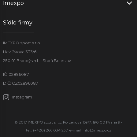
Imexpo
Sídlo firmy
IMEXPO sport s.r.o.
Havlíčkova 333/6
250 01 Brandýs n.L - Stará Boleslav
IČ: 02896087
DIČ: CZ02896087
Instagram
© 2017 IMEXPO sport s.r.o. Kolbenova 159/7, 190 00 Praha 9 -
tel.: (+420) 266 034 237, e-mail:
info@imexpo.cz