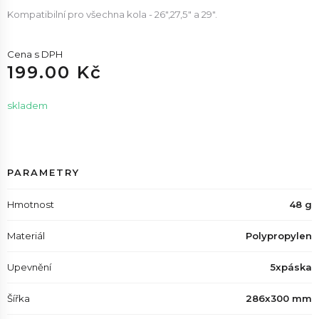
Kompatibilní pro všechna kola - 26",27,5" a 29".
Cena s DPH
199.00 Kč
skladem
PARAMETRY
Hmotnost
48 g
Materiál
Polypropylen
Upevnění
5xpáska
Šířka
286x300 mm