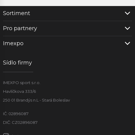
Sortiment
Pro partnery
Imexpo
Sídlo firmy
IMEXPO sport s.r.o.
Havlíčkova 333/6
250 01 Brandýs n.L - Stará Boleslav
IČ: 02896087
DIČ: CZ02896087