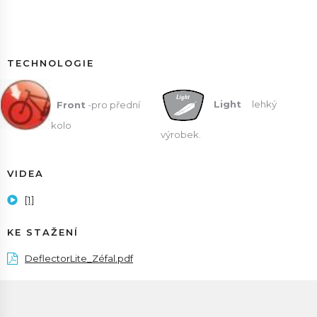
TECHNOLOGIE
Light
lehký
Front
-pro přední
kolo
výrobek.
VIDEA
[1]
KE STAŽENÍ
DeflectorLite_Zéfal.pdf