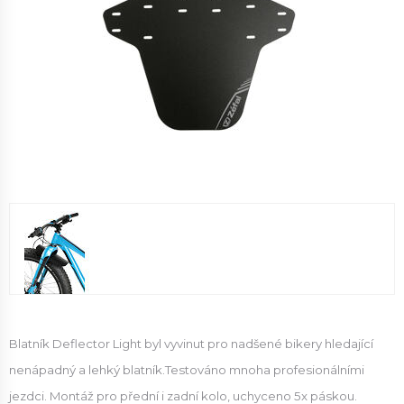
Blatník Deflector Light byl vyvinut pro nadšené bikery hledající
nenápadný a lehký blatník.Testováno mnoha profesionálními
jezdci. Montáž pro přední i zadní kolo, uchyceno 5x páskou.