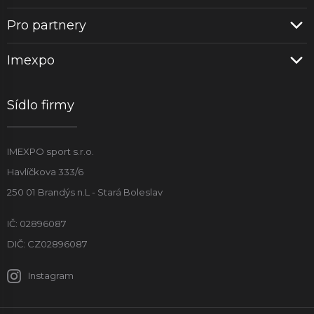
Pro partnery
Imexpo
Sídlo firmy
IMEXPO sport s.r.o.
Havlíčkova 333/6
250 01 Brandýs n.L - Stará Boleslav
IČ: 02896087
DIČ: CZ02896087
Instagram