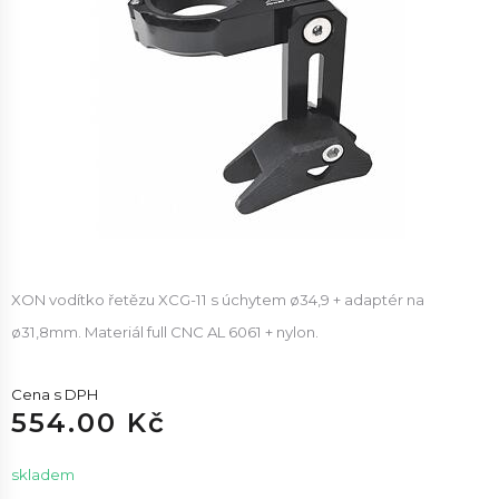
XON vodítko řetězu XCG-11 s úchytem ø34,9 + adaptér na
ø31,8mm. Materiál full CNC AL 6061 + nylon.
Cena s DPH
554.00 Kč
skladem