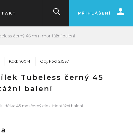
NTAKT
PŘIHLÁŠENÍ
beless černý 45 mm montážní balení
Kód: 400M
Obj. kód: 21537
ilek Tubeless černý 45
ážní balení
k, délka 45 mm,černý elox. Montážní balení.
na