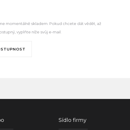
e momentálně skladem. Pokud chcete dát vědět, až
tupný, vyplňte níže svůj e-mail.
OSTUPNOST
po
Sídlo firmy