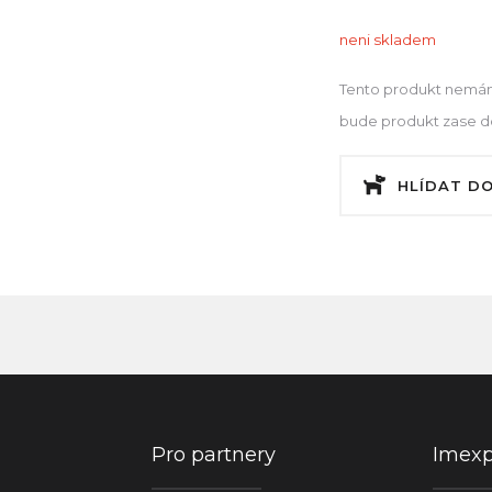
neni skladem
Tento produkt nemám
bude produkt zase dos
HLÍDAT D
Pro partnery
Imex