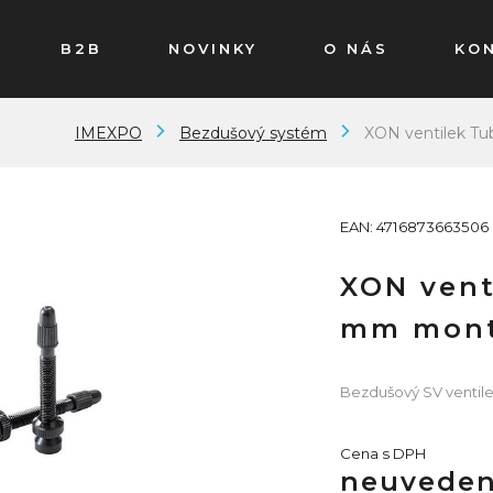
B2B
NOVINKY
O NÁS
KO
IMEXPO
Bezdušový systém
XON ventilek Tu
EAN: 4716873663506
XON vent
mm mont
Bezdušový SV ventile
Cena s DPH
neuvede