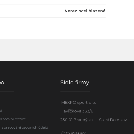
Nerez ocel hlazená
po
Sídlo firmy
IMEXPO sport s.r.o.
kt
Havlíčkova 333/6
pracovní pozice
250 01 Brandýs n.L - Stará Boleslav
 zpracování osobních údajů
IČ: 02896087