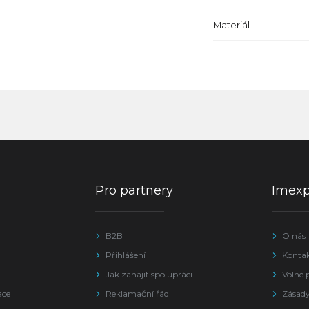
Materiál
Pro partnery
Imex
B2B
O nás
Přihlášení
Konta
Jak zahájit spolupráci
Volné 
ace
Reklamační řád
Zásady