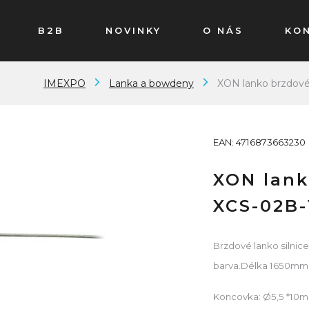
B2B
NOVINKY
O NÁS
KO
IMEXPO
Lanka a bowdeny
XON lanko brzdové
EAN: 4716873663230
XON lank
XCS-02B-
Brzdové lanko silnice
barva.Délka 1650mm.P
Koncovka: Ø5,5 *10