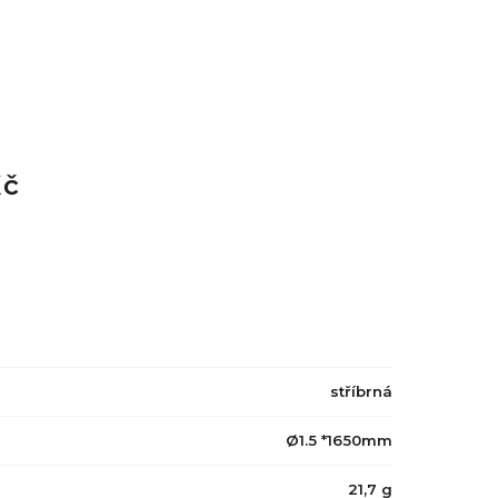
Kč
stříbrná
Ø1.5 *1650mm
21,7 g