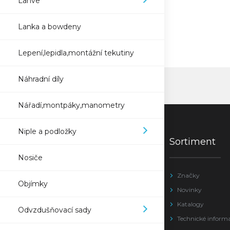
Lahve
Lanka a bowdeny
Lepení,lepidla,montážní tekutiny
Náhradní díly
Nářadí,montpáky,manometry
Niple a podložky
Sortiment
Nosiče
Značky
Objímky
Novinky
Katalogy
Odvzdušňovací sady
Technické inform