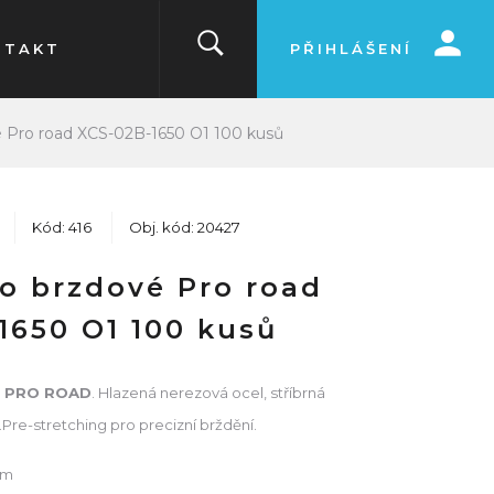
NTAKT
PŘIHLÁŠENÍ
 Pro road XCS-02B-1650 O1 100 kusů
Kód: 416
Obj. kód: 20427
o brzdové Pro road
1650 O1 100 kusů
PRO ROAD
. Hlazená nerezová ocel, stříbrná
re-stretching pro precizní brždění.
mm